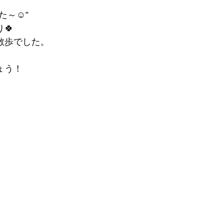
た～☺”
🍀
散歩でした。
ょう！