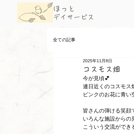
​ほっと
デイサービス
全ての記事
2025年11月8日
コスモス畑
今が見頃💕
連日近くのコスモス
ピンクのお花に青い
皆さんの弾ける笑顔で
いろんな施設からの見
こういう交流ができ